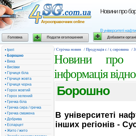
Новини про бор
Агросправочник online
В університеті нафти
Головна
Подати оголошення
Добавити орган
/ Стрічка новин
/ Продукція с / г, сировина
/ 
• Ірегі
Новини про б
•
Борошно
• Вика
• Висівки
інформація відн
• Гірчиця біла
• Гірчиця жовта
• Гірчиця чорна
Борошно
• Горох жовтий
• Горох зелений
• Гречка біла
• Гречка сира / гречка
В університеті наф
• Гречка смажена
• Добрива
інших регіонів - С
• Еспарцет
• Жито / жито