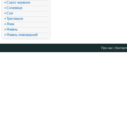
• Сорго червоне
• Сочевиця
• Соя
• Тритикале
• Ячка
• Ячмінь
• Ячмінь пивоварний
Про нас
|
Контакт