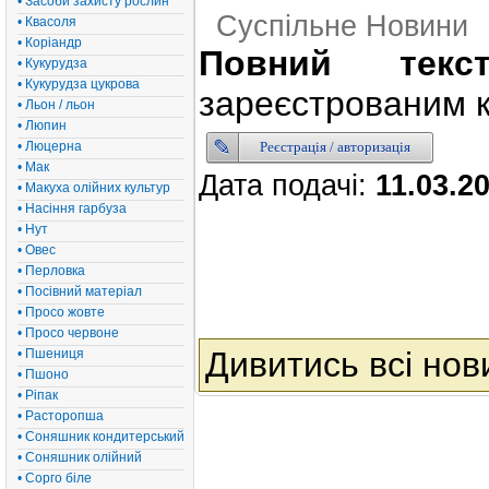
• Засоби захисту рослин
Суспільне Новини
• Квасоля
• Коріандр
Повний текс
• Кукурудза
• Кукурудза цукрова
зареєстрованим к
• Льон / льон
• Люпин
Реєстрація / авторизація
• Люцерна
• Мак
Дата подачі:
11.03.2
• Макуха олійних культур
• Насіння гарбуза
• Нут
• Овес
• Перловка
• Посівний матеріал
• Просо жовте
• Просо червоне
Дивитись всі нов
• Пшениця
• Пшоно
• Ріпак
• Расторопша
• Соняшник кондитерський
• Соняшник олійний
• Сорго біле