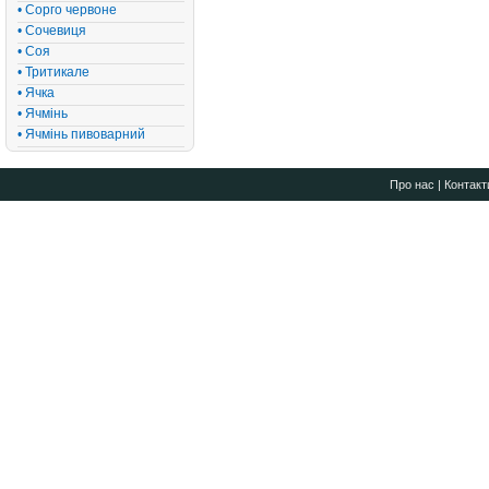
• Сорго червоне
• Сочевиця
• Соя
• Тритикале
• Ячка
• Ячмінь
• Ячмінь пивоварний
Про нас
|
Контакт