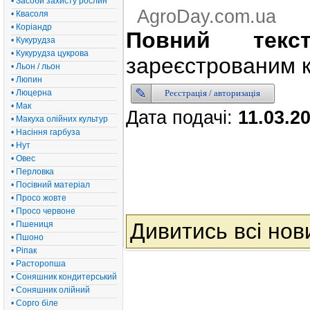
• Засоби захисту рослин
AgroDay.com.ua
• Квасоля
• Коріандр
Повний текс
• Кукурудза
• Кукурудза цукрова
зареєстрованим к
• Льон / льон
• Люпин
Реєстрація / авторизація
• Люцерна
• Мак
Дата подачі:
11.03.2
• Макуха олійних культур
• Насіння гарбуза
• Нут
• Овес
• Перловка
• Посівний матеріал
• Просо жовте
• Просо червоне
Дивитись всі нов
• Пшениця
• Пшоно
• Ріпак
• Расторопша
• Соняшник кондитерський
• Соняшник олійний
• Сорго біле