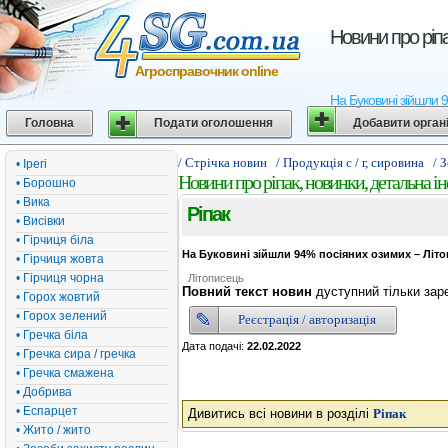
Новини про ріпа
Агросправочник online
На Буковині зійшли 9
Головна
Подати оголошення
Добавити орган
/ Стрічка новин
/ Продукція с / г, сировина
/ 
• Ірегі
Новини про ріпак, новинки, детальна і
• Борошно
• Вика
Ріпак
• Висівки
• Гірчиця біла
На Буковині зійшли 94% посіяних озимих – Літо
• Гірчиця жовта
• Гірчиця чорна
Літописець
Повний текст новин
дуступний тільки зар
• Горох жовтий
• Горох зелений
Реєстрація / авторизація
• Гречка біла
Дата подачі:
22.02.2022
• Гречка сира / гречка
• Гречка смажена
• Добрива
• Еспарцет
Дивитись всі новини в розділі
Ріпак
• Жито / жито