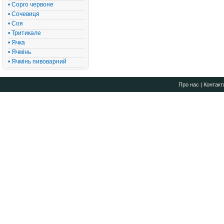
• Сорго червоне
• Сочевиця
• Соя
• Тритикале
• Ячка
• Ячмінь
• Ячмінь пивоварний
Про нас
|
Контакт