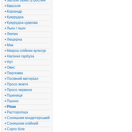
• Засоби захисту рослин
• Квасоля
• Коріандр
• Кукурудза
• Кукурудза цукрова
• Льон / льон
• Люпин
• Люцерна
• Мак
• Макуха олійних культур
• Насіння гарбуза
• Нут
• Овес
• Перловка
• Посівний матеріал
• Просо жовте
• Просо червоне
• Пшениця
• Пшоно
•
Ріпак
• Расторопша
• Соняшник кондитерський
• Соняшник олійний
• Сорго біле