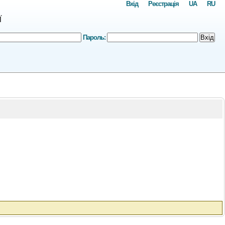
Вхід
Реєстрація
UA
RU
ї
Пароль:
Вхід