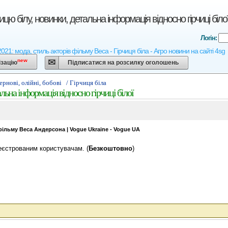
ицю білу, новинки, детальна інформація відносно гірчиці біло
Логін:
021: мода, стиль акторів фільму Веса - Гірчиця біла - Агро новини на сайті 4sg
new
ізацію
Підписатися на розсилку оголошень
Зернові, олійні, бобові
/ Гірчиця біла
льна інформація відносно гірчиці білої
фільму Веса Андерсона | Vogue Ukraine - Vogue UA
еєстрованим користувачам. (
Безкоштовно
)