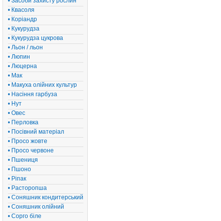
• Засоби захисту рослин
• Квасоля
• Коріандр
• Кукурудза
• Кукурудза цукрова
• Льон / льон
• Люпин
• Люцерна
• Мак
• Макуха олійних культур
• Насіння гарбуза
• Нут
• Овес
• Перловка
• Посівний матеріал
• Просо жовте
• Просо червоне
• Пшениця
• Пшоно
• Ріпак
• Расторопша
• Соняшник кондитерський
• Соняшник олійний
• Сорго біле