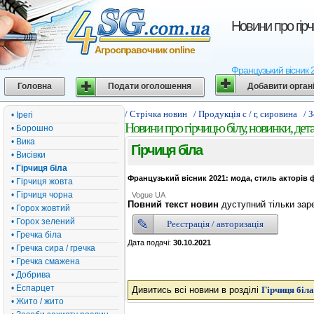
Новини про гірч
Агросправочник online
Французький вісник 2
Головна
Подати оголошення
Добавити орган
/ Стрічка новин
/ Продукція с / г, сировина
/ 
• Ірегі
Новини про гірчицю білу, новинки, дета
• Борошно
• Вика
Гірчиця біла
• Висівки
•
Гірчиця біла
Французький вісник 2021: мода, стиль акторів 
• Гірчиця жовта
• Гірчиця чорна
Vogue UA
Повний текст новин
дуступний тільки зар
• Горох жовтий
• Горох зелений
Реєстрація / авторизація
• Гречка біла
Дата подачі:
30.10.2021
• Гречка сира / гречка
• Гречка смажена
• Добрива
• Еспарцет
Дивитись всі новини в розділі
Гірчиця біла
• Жито / жито