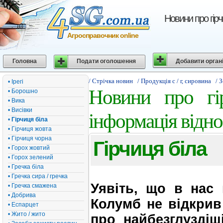
Новини про гірч
Агросправочник online
Головна
Подати оголошення
Добавити орган
/ Стрічка новин
/ Продукція с / г, сировина
/ 
• Ірегі
Новини про гір
• Борошно
• Вика
• Висівки
інформація відно
•
Гірчиця біла
• Гірчиця жовта
• Гірчиця чорна
Гірчиця біла
• Горох жовтий
• Горох зелений
• Гречка біла
• Гречка сира / гречка
Уявіть, що в нас 
• Гречка смажена
• Добрива
Колумб не відкрив
• Еспарцет
• Жито / жито
про найбезглуздіші