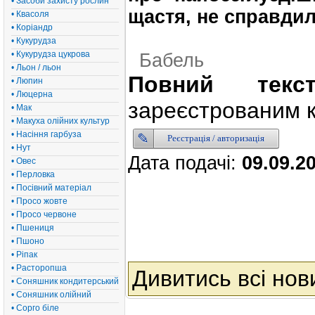
• Засоби захисту рослин
щастя, не справдил
• Квасоля
• Коріандр
• Кукурудза
• Кукурудза цукрова
Бабель
• Льон / льон
Повний текс
• Люпин
• Люцерна
зареєстрованим к
• Мак
• Макуха олійних культур
• Насіння гарбуза
Реєстрація / авторизація
• Нут
Дата подачі:
09.09.2
• Овес
• Перловка
• Посівний матеріал
• Просо жовте
• Просо червоне
• Пшениця
• Пшоно
• Ріпак
• Расторопша
Дивитись всі нов
• Соняшник кондитерський
• Соняшник олійний
• Сорго біле