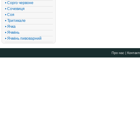
• Сорго червоне
• Сочевиця
• Соя
• Тритикале
• Ячка
• Ячмінь
• Ячмінь пивоварний
Про нас
|
Контакт