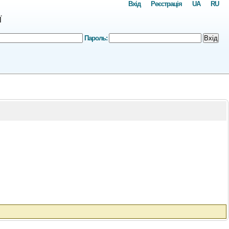
Вхід
Реєстрація
UA
RU
ї
Пароль:
Вхід