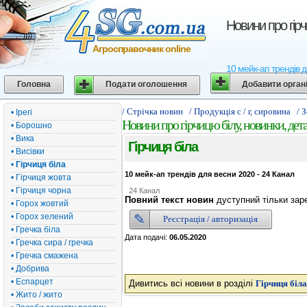
Новини про гірч
Агросправочник online
10 мейк-ап трендів д
Головна
Подати оголошення
Добавити орган
/ Стрічка новин
/ Продукція с / г, сировина
/ 
• Ірегі
Новини про гірчицю білу, новинки, дета
• Борошно
• Вика
Гірчиця біла
• Висівки
•
Гірчиця біла
10 мейк-ап трендів для весни 2020 - 24 Канал
• Гірчиця жовта
• Гірчиця чорна
24 Канал
Повний текст новин
дуступний тільки зар
• Горох жовтий
• Горох зелений
Реєстрація / авторизація
• Гречка біла
Дата подачі:
06.05.2020
• Гречка сира / гречка
• Гречка смажена
• Добрива
• Еспарцет
Дивитись всі новини в розділі
Гірчиця біла
• Жито / жито