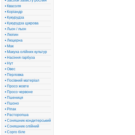
• Засоби захисту рослин
• Квасоля
• Коріандр
• Кукурудза
• Кукурудза цукрова
• Льон / льон
• Люпин
• Люцерна
• Мак
• Макуха олійних культур
• Насіння гарбуза
• Нут
• Овес
• Перловка
• Посівний матеріал
• Просо жовте
• Просо червоне
• Пшениця
• Пшоно
• Ріпак
• Расторопша
• Соняшник кондитерський
• Соняшник олійний
• Сорго біле