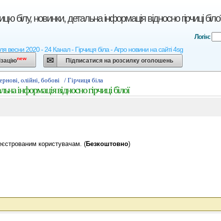
ицю білу, новинки, детальна інформація відносно гірчиці біло
Логін:
ля весни 2020 - 24 Канал - Гірчиця біла - Агро новини на сайті 4sg
new
ізацію
Підписатися на розсилку оголошень
Зернові, олійні, бобові
/ Гірчиця біла
льна інформація відносно гірчиці білої
еєстрованим користувачам. (
Безкоштовно
)