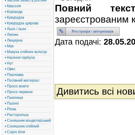
• Засоби захисту рослин
Повний текс
• Квасоля
• Коріандр
зареєстрованим к
• Кукурудза
• Кукурудза цукрова
• Льон / льон
Реєстрація / авторизація
• Люпин
Дата подачі:
28.05.2
• Люцерна
• Мак
• Макуха олійних культур
• Насіння гарбуза
• Нут
• Овес
• Перловка
• Посівний матеріал
• Просо жовте
Дивитись всі нов
• Просо червоне
• Пшениця
• Пшоно
• Ріпак
• Расторопша
• Соняшник кондитерський
• Соняшник олійний
• Сорго біле