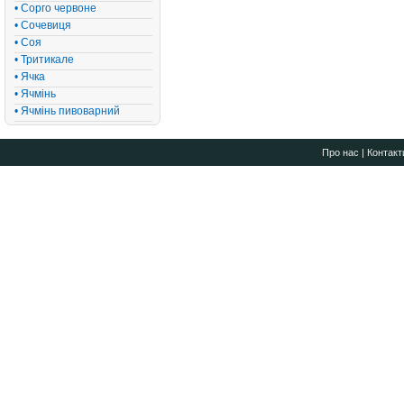
• Сорго червоне
• Сочевиця
• Соя
• Тритикале
• Ячка
• Ячмінь
• Ячмінь пивоварний
Про нас
|
Контакт