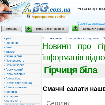
Новини про гірч
Агросправочник online
Смачні салати нашвид
Головна
Подати оголошення
Добавити орган
/ Стрічка новин
/ Продукція с / г, сировина
/ 
• Ірегі
Новини про гір
• Борошно
• Вика
• Висівки
інформація відно
•
Гірчиця біла
• Гірчиця жовта
• Гірчиця чорна
Гірчиця біла
• Горох жовтий
• Горох зелений
• Гречка біла
• Гречка сира / гречка
Смачні салати нашв
• Гречка смажена
• Добрива
• Еспарцет
• Жито / жито
Сегодня