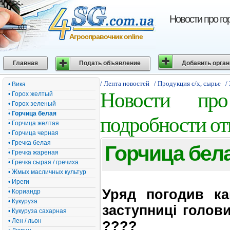
Новости про го
Агросправочник online
Главная
Подать объявление
Добавить орга
/ Лента новостей
/ Продукция с/х, сырье
/
• Вика
Новости про
• Горох желтый
• Горох зеленый
•
Горчица белая
подробности от
• Горчица желтая
• Горчица черная
• Гречка белая
Горчица бел
• Гречка жареная
• Гречка сырая / гречиха
• Жмых масличных культур
• Иреги
Уряд погодив ка
• Кориандр
• Кукуруза
заступниці голов
• Кукуруза сахарная
• Лен / льон
????