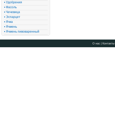
• Удобрения
• Фасоль
• Чечевица
• Эспарцет
• Ячка
• Ячмень
• Ячмень пивоваренный
О нас
|
Контакты