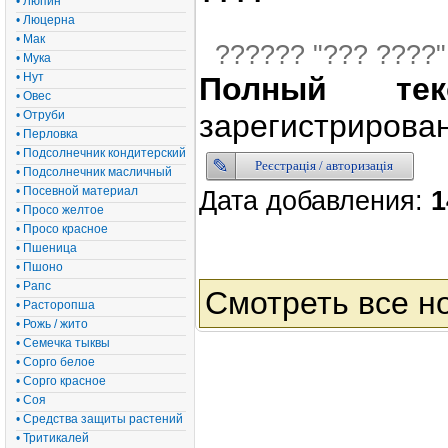
• Люпин
• Люцерна
• Мак
?????? "??? ????"
• Мука
• Нут
Полный тек
• Овес
• Отруби
зарегистрирован
• Перловка
• Подсолнечник кондитерский
Реєстрація / авторизація
• Подсолнечник масличный
• Посевной материал
Дата добавления:
1
• Просо желтое
• Просо красное
• Пшеница
• Пшоно
• Рапс
Смотреть все н
• Расторопша
• Рожь / жито
• Семечка тыквы
• Сорго белое
• Сорго красное
• Соя
• Средства защиты растений
• Тритикалей