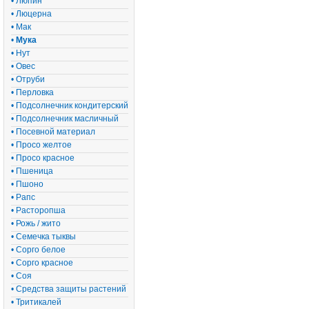
• Люпин
• Люцерна
• Мак
•
Мука
• Нут
• Овес
• Отруби
• Перловка
• Подсолнечник кондитерский
• Подсолнечник масличный
• Посевной материал
• Просо желтое
• Просо красное
• Пшеница
• Пшоно
• Рапс
• Расторопша
• Рожь / жито
• Семечка тыквы
• Сорго белое
• Сорго красное
• Соя
• Средства защиты растений
• Тритикалей