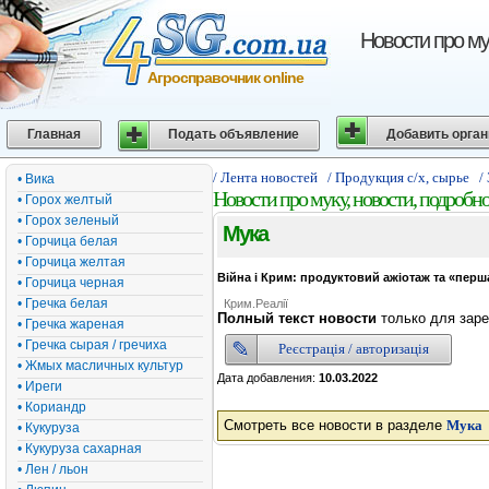
Новости про му
Агросправочник online
Главная
Подать объявление
Добавить орга
/ Лента новостей
/ Продукция с/х, сырье
/
• Вика
Новости про муку, новости, подробн
• Горох желтый
• Горох зеленый
Мука
• Горчица белая
• Горчица желтая
Війна і Крим: продуктовий ажіотаж та «перш
• Горчица черная
• Гречка белая
Крим.Реалії
Полный текст новости
только для заре
• Гречка жареная
• Гречка сырая / гречиха
Реєстрація / авторизація
• Жмых масличных культур
Дата добавления:
10.03.2022
• Иреги
• Кориандр
Смотреть все новости в разделе
Мука
• Кукуруза
• Кукуруза сахарная
• Лен / льон