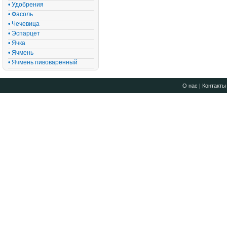
• Удобрения
• Фасоль
• Чечевица
• Эспарцет
• Ячка
• Ячмень
• Ячмень пивоваренный
О нас
|
Контакты