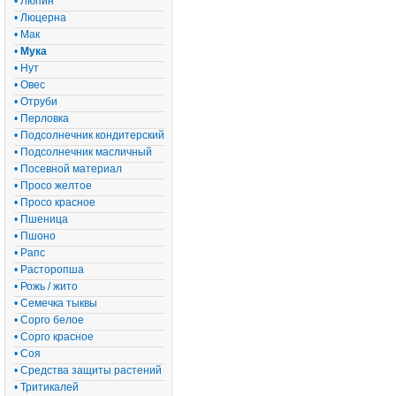
• Люпин
• Люцерна
• Мак
•
Мука
• Нут
• Овес
• Отруби
• Перловка
• Подсолнечник кондитерский
• Подсолнечник масличный
• Посевной материал
• Просо желтое
• Просо красное
• Пшеница
• Пшоно
• Рапс
• Расторопша
• Рожь / жито
• Семечка тыквы
• Сорго белое
• Сорго красное
• Соя
• Средства защиты растений
• Тритикалей