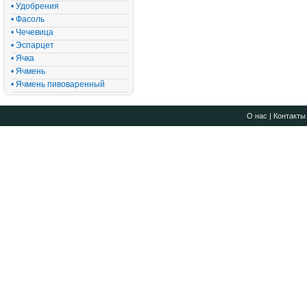
• Удобрения
• Фасоль
• Чечевица
• Эспарцет
• Ячка
• Ячмень
• Ячмень пивоваренный
О нас
|
Контакты