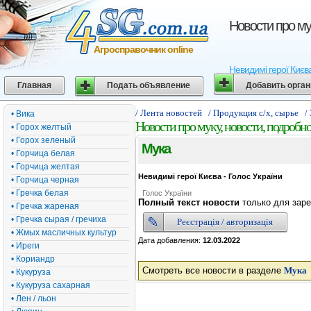
Новости про му
Агросправочник online
Невидимі герої Києва
Главная
Подать объявление
Добавить орга
/ Лента новостей
/ Продукция с/х, сырье
/
• Вика
Новости про муку, новости, подробн
• Горох желтый
• Горох зеленый
Мука
• Горчица белая
• Горчица желтая
Невидимі герої Києва - Голос України
• Горчица черная
• Гречка белая
Голос України
Полный текст новости
только для заре
• Гречка жареная
• Гречка сырая / гречиха
Реєстрація / авторизація
• Жмых масличных культур
Дата добавления:
12.03.2022
• Иреги
• Кориандр
Смотреть все новости в разделе
Мука
• Кукуруза
• Кукуруза сахарная
• Лен / льон