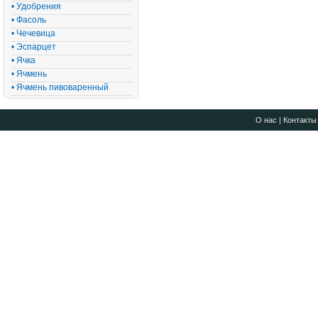
• Удобрения
• Фасоль
• Чечевица
• Эспарцет
• Ячка
• Ячмень
• Ячмень пивоваренный
О нас
|
Контакты