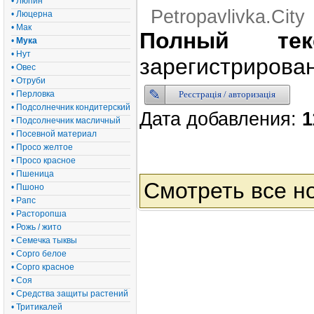
• Люпин
Petropavlivka.City
• Люцерна
• Мак
Полный тек
•
Мука
• Нут
зарегистрирован
• Овес
• Отруби
Реєстрація / авторизація
• Перловка
• Подсолнечник кондитерский
Дата добавления:
1
• Подсолнечник масличный
• Посевной материал
• Просо желтое
• Просо красное
• Пшеница
Смотреть все н
• Пшоно
• Рапс
• Расторопша
• Рожь / жито
• Семечка тыквы
• Сорго белое
• Сорго красное
• Соя
• Средства защиты растений
• Тритикалей