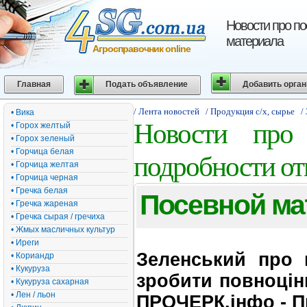
Новости про по
материала
Агросправочник online
Главная
Подать объявление
Добавить орга
/ Лента новостей
/ Продукция с/х, сырье
/
• Вика
Новости про 
• Горох желтый
• Горох зеленый
• Горчица белая
подробности от
• Горчица желтая
• Горчица черная
• Гречка белая
Посевной ма
• Гречка жареная
• Гречка сырая / гречиха
• Жмых масличных культур
• Иреги
Зеленський про 
• Кориандр
• Кукуруза
зробити повноцін
• Кукуруза сахарная
• Лен / льон
ПРОЧЕРК.інфо - П