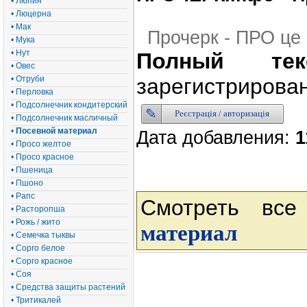
• Люпин
• Люцерна
• Мак
Прочерк - ПРО це
• Мука
• Нут
Полный тек
• Овес
• Отруби
зарегистрирован
• Перловка
• Подсолнечник кондитерский
Реєстрація / авторизація
• Подсолнечник масличный
•
Посевной материал
Дата добавления:
1
• Просо желтое
• Просо красное
• Пшеница
• Пшоно
• Рапс
Смотреть вс
• Расторопша
• Рожь / жито
материал
• Семечка тыквы
• Сорго белое
• Сорго красное
• Соя
• Средства защиты растений
• Тритикалей