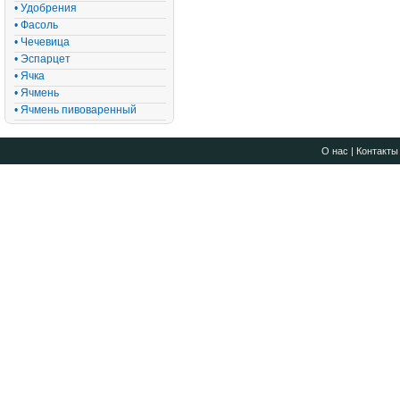
• Удобрения
• Фасоль
• Чечевица
• Эспарцет
• Ячка
• Ячмень
• Ячмень пивоваренный
О нас
|
Контакты