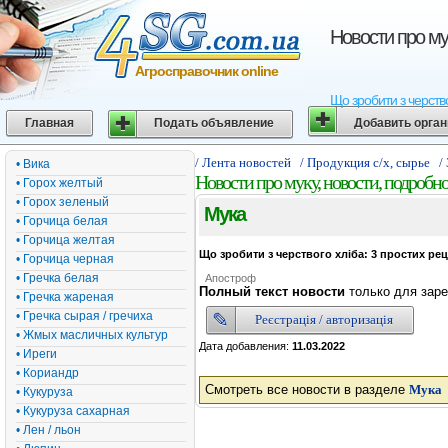
Новости про му
Агросправочник online
Що зробити з черство
Главная
Подать объявление
Добавить орга
/ Лента новостей
/ Продукция с/х, сырье
/
• Вика
Новости про муку, новости, подробн
• Горох желтый
• Горох зеленый
Мука
• Горчица белая
• Горчица желтая
Що зробити з черствого хліба: 3 простих р
• Горчица черная
• Гречка белая
Апостроф
Полный текст новости
только для заре
• Гречка жареная
• Гречка сырая / гречиха
Реєстрація / авторизація
• Жмых масличных культур
Дата добавления:
11.03.2022
• Иреги
• Кориандр
Смотреть все новости в разделе
Мука
• Кукуруза
• Кукуруза сахарная
• Лен / льон