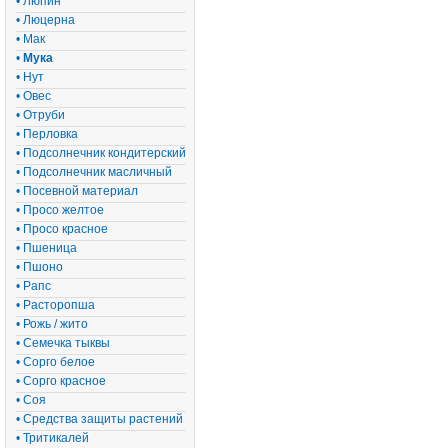
• Люпин
• Люцерна
• Мак
•
Мука
• Нут
• Овес
• Отруби
• Перловка
• Подсолнечник кондитерский
• Подсолнечник масличный
• Посевной материал
• Просо желтое
• Просо красное
• Пшеница
• Пшоно
• Рапс
• Расторопша
• Рожь / жито
• Семечка тыквы
• Сорго белое
• Сорго красное
• Соя
• Средства защиты растений
• Тритикалей