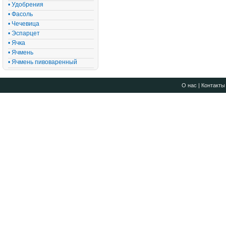
• Удобрения
• Фасоль
• Чечевица
• Эспарцет
• Ячка
• Ячмень
• Ячмень пивоваренный
О нас
|
Контакты