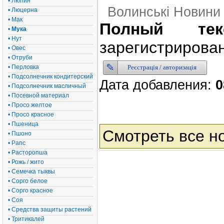
• Люпин
Волинські Новини
• Люцерна
• Мак
Полный тек
•
Мука
• Нут
зарегистрирован
• Овес
• Отруби
Реєстрація / авторизація
• Перловка
• Подсолнечник кондитерский
Дата добавления:
0
• Подсолнечник масличный
• Посевной материал
• Просо желтое
• Просо красное
• Пшеница
Смотреть все н
• Пшоно
• Рапс
• Расторопша
• Рожь / жито
• Семечка тыквы
• Сорго белое
• Сорго красное
• Соя
• Средства защиты растений
• Тритикалей