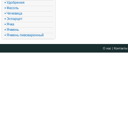
• Удобрения
• Фасоль
• Чечевица
• Эспарцет
• Ячка
• Ячмень
• Ячмень пивоваренный
О нас
|
Контакты