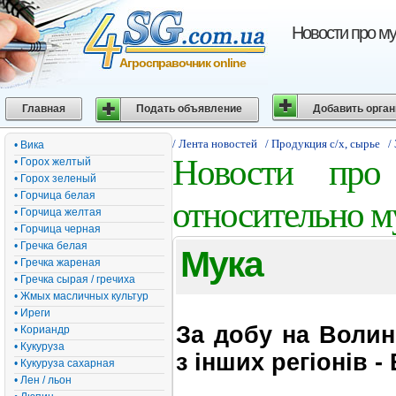
Новости про му
Агросправочник online
Главная
Подать объявление
Добавить орга
/ Лента новостей
/ Продукция с/х, сырье
/
• Вика
Новости про 
• Горох желтый
• Горох зеленый
• Горчица белая
относительно м
• Горчица желтая
• Горчица черная
• Гречка белая
Мука
• Гречка жареная
• Гречка сырая / гречиха
• Жмых масличных культур
• Иреги
За добу на Волин
• Кориандр
• Кукуруза
з інших регіонів 
• Кукуруза сахарная
• Лен / льон