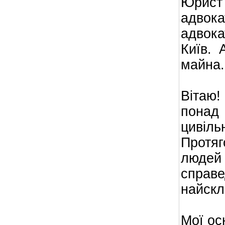
Юрист
адвока
адвока
Київ. 
майна.
Вітаю!
понад 
цивіль
Протя
людей
справ
найскл
Мої ос