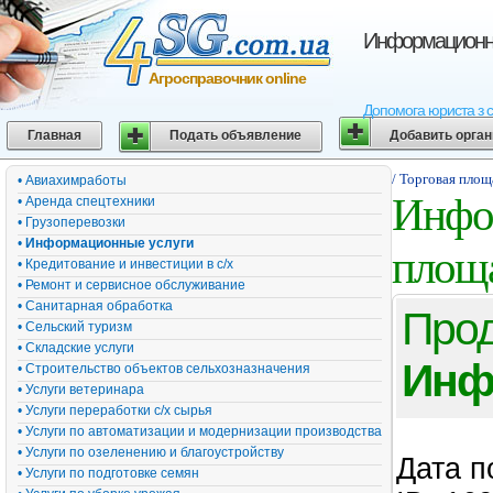
Информационны
Агросправочник online
Допомога юриста з с
Главная
Подать объявление
Добавить орга
/ Торговая площ
• Авиахимработы
Инфо
• Аренда спецтехники
• Грузоперевозки
•
Информационные услуги
площ
• Кредитование и инвестиции в с/х
• Ремонт и сервисное обслуживание
• Санитарная обработка
Пр
• Сельский туризм
• Складские услуги
Инф
• Строительство объектов сельхозназначения
• Услуги ветеринара
• Услуги переработки с/х сырья
• Услуги по автоматизации и модернизации производства
• Услуги по озеленению и благоустройству
Дата п
• Услуги по подготовке семян