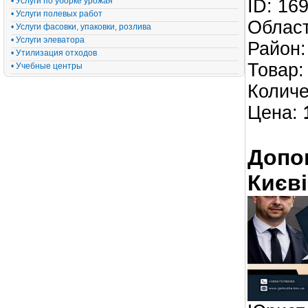
• Услуги по уборке урожая
ID: 16
• Услуги полевых работ
Област
• Услуги фасовки, упаковки, розлива
• Услуги элеватора
Район:
• Утилизация отходов
Товар
• Учебные центры
Количес
Цена:
Допом
Києві