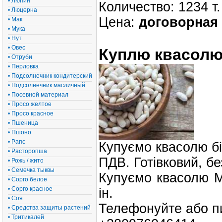
• Люпин
Количество: 1234 т.
• Люцерна
Цена:
договорная
• Мак
• Мука
• Нут
• Овес
Куплю квасолю
• Отруби
• Перловка
• Подсолнечник кондитерский
• Подсолнечник масличный
• Посевной материал
• Просо желтое
• Просо красное
• Пшеница
• Пшоно
• Рапс
Купуємо квасолю бі
• Расторопша
ПДВ. Готівковий, бе
• Рожь / жито
• Семечка тыквы
Купуємо квасолю М
• Сорго белое
• Сорго красное
ін.
• Соя
Телефонуйте або пи
• Средства защиты растений
• Тритикалей