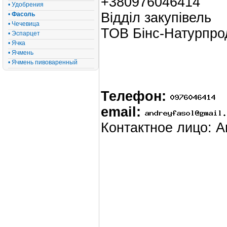
+380976046414
• Удобрения
Відділ закупівель
•
Фасоль
• Чечевица
ТОВ Бінс-Натурпро
• Эспарцет
• Ячка
• Ячмень
• Ячмень пивоваренный
Телефон:
email:
Контактное лицо: 