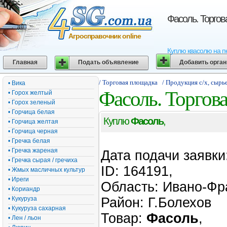
Фасоль. Торго
Агросправочник online
Куплю квасолю на пе
Главная
Подать объявление
Добавить орга
/ Торговая площадка
/ Продукция с/х, сырь
• Вика
Фасоль. Торгов
• Горох желтый
• Горох зеленый
• Горчица белая
Куплю
Фасоль
,
• Горчица желтая
• Горчица черная
• Гречка белая
• Гречка жареная
Дата подачи заявки
• Гречка сырая / гречиха
ID: 164191,
• Жмых масличных культур
• Иреги
Область: Ивано-Фр
• Кориандр
• Кукуруза
Район: Г.Болехов
• Кукуруза сахарная
Товар:
Фасоль
,
• Лен / льон