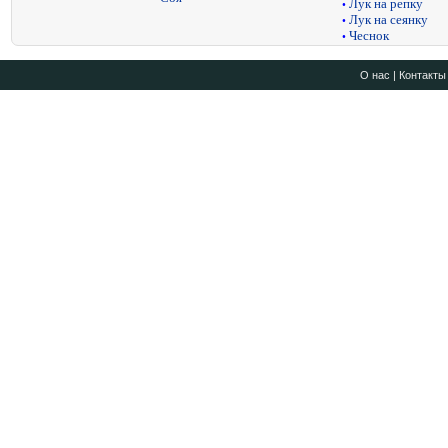
Лук на репку
•
Лук на сеянку
•
Чеснок
•
О нас
|
Контакты