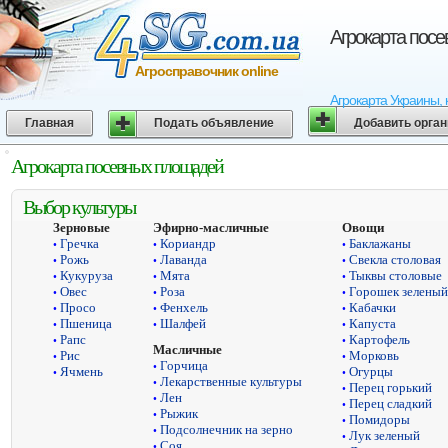
Агрокарта пос
Агросправочник online
Агрокарта Украины, 
Главная
Подать объявление
Добавить орга
Агрокарта посевных площадей
Выбор культуры
Зерновые
Эфирно-масличные
Овощи
Гречка
Кориандр
Баклажаны
•
•
•
Рожь
Лаванда
Свекла столовая
•
•
•
Кукуруза
Мята
Тыквы столовые
•
•
•
Овес
Роза
Горошек зеленый
•
•
•
Просо
Фенхель
Кабачки
•
•
•
Пшеница
Шалфей
Капуста
•
•
•
Рапс
Картофель
•
•
Масличные
Рис
Морковь
•
•
Горчица
•
Ячмень
Огурцы
•
•
Лекарственные культуры
•
Перец горький
•
Лен
•
Перец сладкий
•
Рыжик
•
Помидоры
•
Подсолнечник на зерно
•
Лук зеленый
•
Соя
•