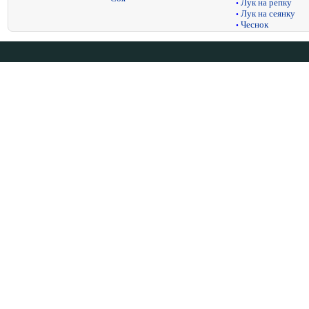
Лук на репку
•
Лук на сеянку
•
Чеснок
•