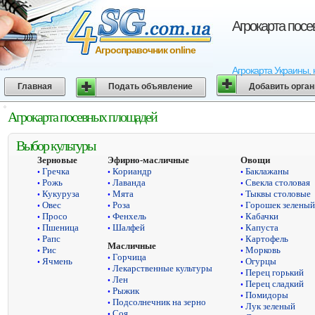
Агрокарта пос
Агросправочник online
Агрокарта Украины, 
Главная
Подать объявление
Добавить орга
Агрокарта посевных площадей
Выбор культуры
Зерновые
Эфирно-масличные
Овощи
Гречка
Кориандр
Баклажаны
•
•
•
Рожь
Лаванда
Свекла столовая
•
•
•
Кукуруза
Мята
Тыквы столовые
•
•
•
Овес
Роза
Горошек зеленый
•
•
•
Просо
Фенхель
Кабачки
•
•
•
Пшеница
Шалфей
Капуста
•
•
•
Рапс
Картофель
•
•
Масличные
Рис
Морковь
•
•
Горчица
•
Ячмень
Огурцы
•
•
Лекарственные культуры
•
Перец горький
•
Лен
•
Перец сладкий
•
Рыжик
•
Помидоры
•
Подсолнечник на зерно
•
Лук зеленый
•
Соя
•