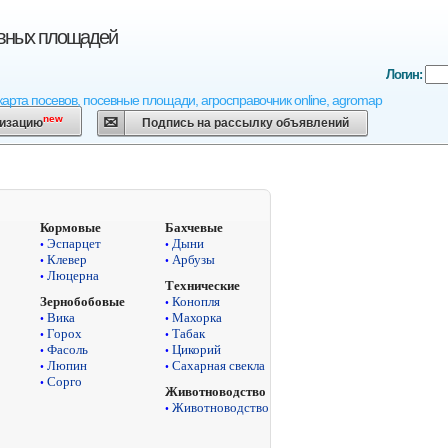
евных площадей
Логин:
карта посевов, посевные площади, агросправочник online, agromap
new
низацию
Подпись на рассылку объявлений
Кормовые
Бахчевые
Эспарцет
Дыни
•
•
Клевер
Арбузы
•
•
Люцерна
•
Технические
Конопля
Зернобобовые
•
Вика
Махорка
•
•
Горох
Табак
•
•
Фасоль
Цикорий
•
•
Люпин
Сахарная свекла
•
•
Сорго
•
Животноводство
Животноводство
•