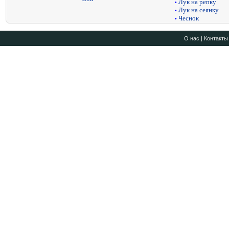
Лук на репку
•
Лук на сеянку
•
Чеснок
•
О нас
|
Контакты