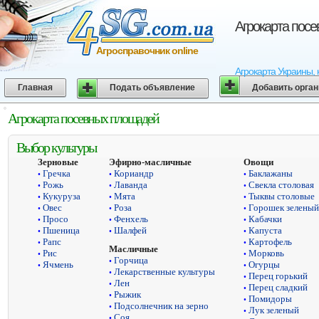
Агрокарта пос
Агросправочник online
Агрокарта Украины, 
Главная
Подать объявление
Добавить орга
Агрокарта посевных площадей
Выбор культуры
Зерновые
Эфирно-масличные
Овощи
Гречка
Кориандр
Баклажаны
•
•
•
Рожь
Лаванда
Свекла столовая
•
•
•
Кукуруза
Мята
Тыквы столовые
•
•
•
Овес
Роза
Горошек зеленый
•
•
•
Просо
Фенхель
Кабачки
•
•
•
Пшеница
Шалфей
Капуста
•
•
•
Рапс
Картофель
•
•
Масличные
Рис
Морковь
•
•
Горчица
•
Ячмень
Огурцы
•
•
Лекарственные культуры
•
Перец горький
•
Лен
•
Перец сладкий
•
Рыжик
•
Помидоры
•
Подсолнечник на зерно
•
Лук зеленый
•
Соя
•