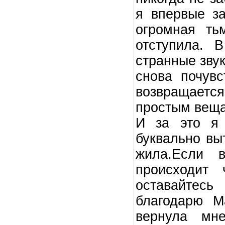
я впервые за
огромная ть
отступила. 
странные звук
снова почув
возвращаетс
простым веща
И за это я 
буквально вы
жила.Если 
происходит 
оставайтесь
благодарю М
вернула мн