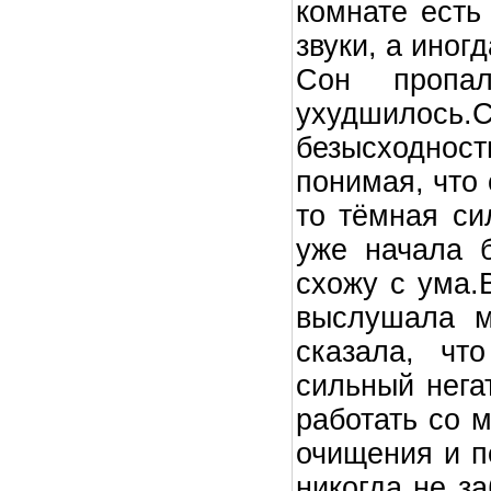
комнате есть
звуки, а иног
Сон пропал
ухудшилось
безысходнос
понимая, что 
то тёмная си
уже начала б
схожу с ума.
выслушала м
сказала, чт
сильный нега
работать со 
очищения и п
никогда не з