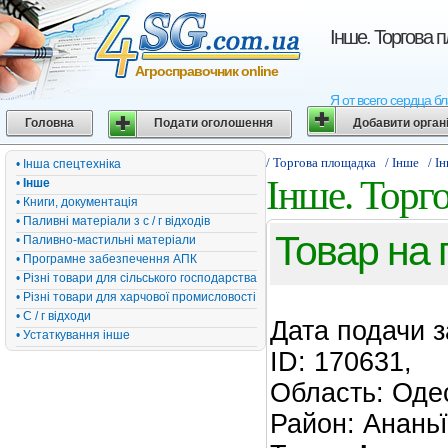
Інше. Торгова 
Агросправочник online
Я от всего сердца бл
Головна
Подати оголошення
Добавити орган
/ Торгова площадка
/ Інше
/ І
• Інша спецтехніка
Інше. Торг
•
Інше
• Книги, документація
• Паливні матеріали з с / г відходів
Товар на
• Паливно-мастильні матеріали
• Програмне забезпечення АПК
• Різні товари для сільського господарства
• Різні товари для харчової промисловості
• С / г відходи
Дата подачи 
• Устаткування інше
ID: 170631,
Область: Оде
Район: Анань