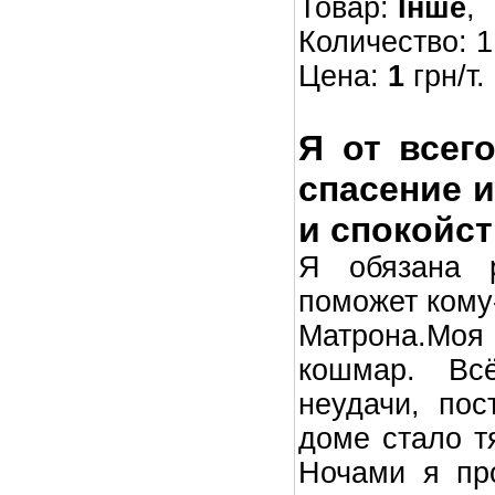
Товар:
Інше
,
Количество: 1 
Цена:
1
грн/т.
Я от всег
спасение и
и спокойст
Я обязана р
поможет кому
Матрона.Мо
кошмар. Всё
неудачи, пос
доме стало т
Ночами я пр