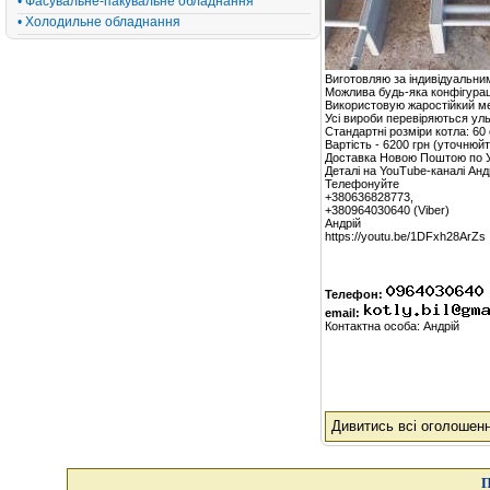
• Фасувальне-пакувальне обладнання
• Холодильне обладнання
Виготовляю за індивідуальним
Можлива будь-яка конфігурац
Використовую жаростійкий м
Усі вироби перевіряються уль
Стандартні розміри котла: 60
Вартість - 6200 грн (уточнюйт
Доставка Новою Поштою по У
Деталі на YouTube-каналі Андр
Телефонуйте
+380636828773,
+380964030640 (Viber)
Андрій
https://youtu.be/1DFxh28ArZs
Телефон:
email:
Контактна особа: Андрій
Дивитись всі оголошен
П