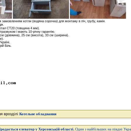
 замовленням котли (водяна сорочка) для монтажу в піч, грубу, камін.
ія.
етал СТ20 (товщина 4 мм).
тразвуком і мають 10-річну гарантію.
 см (довжина), 25 см (висота), 33 см (ширина).
е).
країні.
ій Біль.
ня врозділі
Котельне обладнання
родається елеватор у Херсонській області.
Один з найбільших на півдні Укр