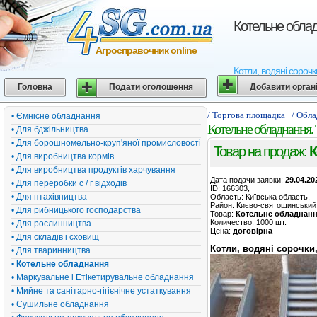
Котельне облад
Агросправочник online
Котли, водяні сороч
Головна
Подати оголошення
Добавити орган
/ Торгова площадка
/ Обл
• Ємнісне обладнання
Котельне обладнання.
• Для бджільництва
• Для борошномельно-круп'яної промисловості
Товар на продаж:
К
• Для виробництва кормів
• Для виробництва продуктів харчування
Дата подачи заявки:
29.04.20
• Для переробки с / г відходів
ID: 166303,
• Для птахівництва
Область: Київська область,
Район: Києво-святошинський
• Для рибницького господарства
Товар:
Котельне обладнан
Количество: 1000 шт.
• Для рослинництва
Цена:
договірна
• Для складів і сховищ
Котли, водяні сорочки
• Для тваринництва
•
Котельне обладнання
• Маркувальне і Етікетирувальне обладнання
• Мийне та санітарно-гігієнічне устаткування
• Сушильне обладнання