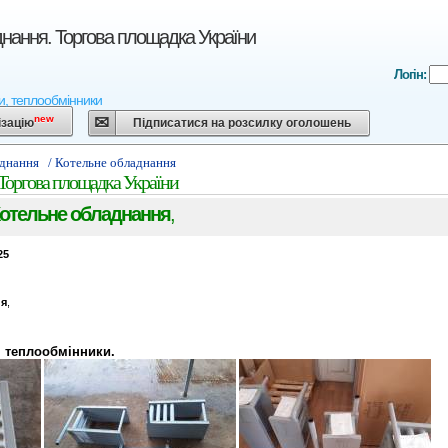
нання. Торгова площадка України
Логін:
ки, теплообмінники
new
ізацію
Підписатися на розсилку оголошень
аднання
/ Котельне обладнання
 Торгова площадка України
отельне обладнання
,
25
ня
,
, теплообмінники.