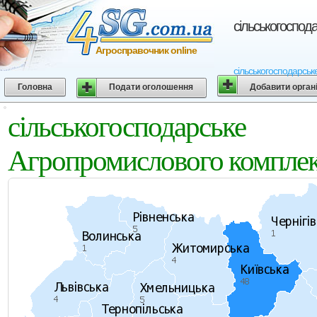
сiльськогоспод
Агросправочник online
сiльськогосподарсь
Головна
Подати оголошення
Добавити орган
сiльськогосподарськ
Агропромислового комплек