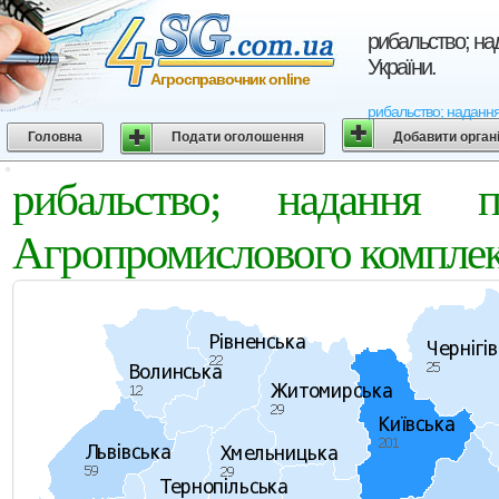
рибальство; на
України.
Агросправочник online
рибальство; надання
Головна
Подати оголошення
Добавити орган
рибальство; надання 
Агропромислового комплек