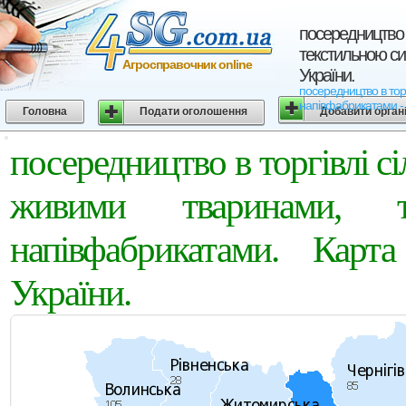
посередництво 
текстильною си
Агросправочник online
України.
посередництво в тор
напівфабрикатами -
Головна
Подати оголошення
Добавити орган
посередництво в торгівлі 
живими тваринами, 
напівфабрикатами. Карт
України.