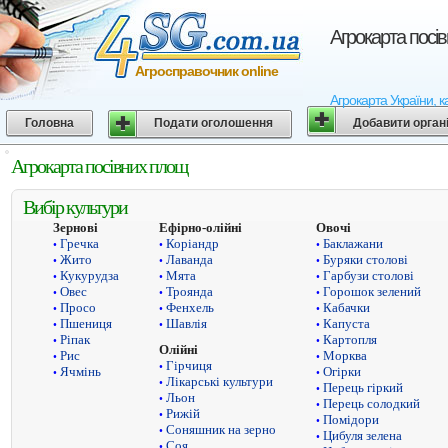
Агрокарта посі
Агросправочник online
Агрокарта України, к
Головна
Подати оголошення
Добавити орган
Агрокарта посівних площ
Вибір культури
Зернові
Ефірно-олійні
Овочі
Гречка
Коріандр
Баклажани
•
•
•
Жито
Лаванда
Буряки столові
•
•
•
Кукурудза
Мята
Гарбузи столові
•
•
•
Овес
Троянда
Горошок зелений
•
•
•
Просо
Фенхель
Кабачки
•
•
•
Пшениця
Шавлія
Капуста
•
•
•
Ріпак
Картопля
•
•
Олійні
Рис
Морква
•
•
Гірчиця
•
Ячмінь
Огірки
•
•
Лікарські культури
•
Перець гіркий
•
Льон
•
Перець солодкий
•
Рижій
•
Помідори
•
Соняшник на зерно
•
Цибуля зелена
•
Соя
•