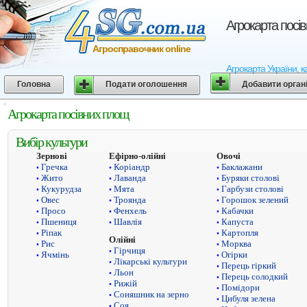
Агрокарта посі
Агросправочник online
Агрокарта України, к
Головна
Подати оголошення
Добавити орган
Агрокарта посівних площ
Вибір культури
Зернові
Ефірно-олійні
Овочі
Гречка
Коріандр
Баклажани
•
•
•
Жито
Лаванда
Буряки столові
•
•
•
Кукурудза
Мята
Гарбузи столові
•
•
•
Овес
Троянда
Горошок зелений
•
•
•
Просо
Фенхель
Кабачки
•
•
•
Пшениця
Шавлія
Капуста
•
•
•
Ріпак
Картопля
•
•
Олійні
Рис
Морква
•
•
Гірчиця
•
Ячмінь
Огірки
•
•
Лікарські культури
•
Перець гіркий
•
Льон
•
Перець солодкий
•
Рижій
•
Помідори
•
Соняшник на зерно
•
Цибуля зелена
•
Соя
•