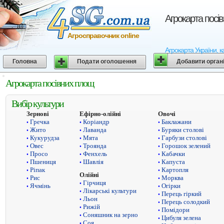
Агрокарта посі
Агросправочник online
Агрокарта України, к
Головна
Подати оголошення
Добавити орган
Агрокарта посівних площ
Вибір культури
Зернові
Ефірно-олійні
Овочі
Гречка
Коріандр
Баклажани
•
•
•
Жито
Лаванда
Буряки столові
•
•
•
Кукурудза
Мята
Гарбузи столові
•
•
•
Овес
Троянда
Горошок зелений
•
•
•
Просо
Фенхель
Кабачки
•
•
•
Пшениця
Шавлія
Капуста
•
•
•
Ріпак
Картопля
•
•
Олійні
Рис
Морква
•
•
Гірчиця
•
Ячмінь
Огірки
•
•
Лікарські культури
•
Перець гіркий
•
Льон
•
Перець солодкий
•
Рижій
•
Помідори
•
Соняшник на зерно
•
Цибуля зелена
•
Соя
•