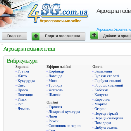
Агрокарта посі
Агросправочник online
Агрокарта України, к
Головна
Подати оголошення
Добавити орган
Агрокарта посівних площ
Вибір культури
Зернові
Ефірно-олійні
Овочі
Гречка
Коріандр
Баклажани
•
•
•
Жито
Лаванда
Буряки столові
•
•
•
Кукурудза
Мята
Гарбузи столові
•
•
•
Овес
Троянда
Горошок зелений
•
•
•
Просо
Фенхель
Кабачки
•
•
•
Пшениця
Шавлія
Капуста
•
•
•
Ріпак
Картопля
•
•
Олійні
Рис
Морква
•
•
Гірчиця
•
Ячмінь
Огірки
•
•
Лікарські культури
•
Перець гіркий
•
Льон
•
Перець солодкий
•
Рижій
•
Помідори
•
Соняшник на зерно
•
Цибуля зелена
•
Соя
•