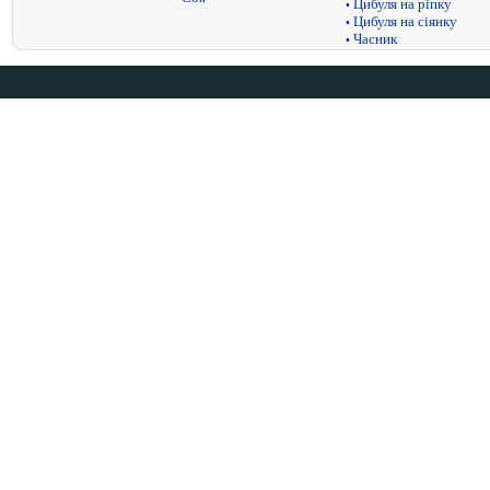
Цибуля на ріпку
•
Цибуля на сіянку
•
Часник
•