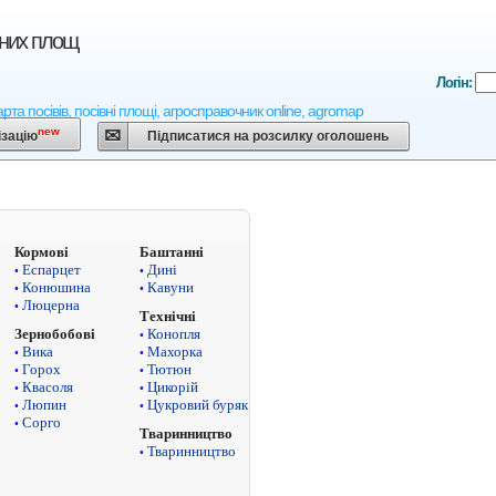
вних площ
Логін:
арта посівів, посівні площі, агросправочник online, agromap
new
ізацію
Підписатися на розсилку оголошень
Кормові
Баштанні
Еспарцет
Дині
•
•
Конюшина
Кавуни
•
•
Люцерна
•
Технічні
Конопля
Зернобобові
•
Вика
Махорка
•
•
Горох
Тютюн
•
•
Квасоля
Цикорій
•
•
Люпин
Цукровий буряк
•
•
Сорго
•
Тваринництво
Тваринництво
•