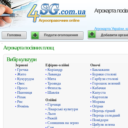
Агрокарта посі
Агросправочник online
Агрокарта України, к
Головна
Подати оголошення
Добавити орган
Агрокарта посівних площ
Вибір культури
Зернові
Ефірно-олійні
Овочі
Гречка
Коріандр
Баклажани
•
•
•
Жито
Лаванда
Буряки столові
•
•
•
Кукурудза
Мята
Гарбузи столові
•
•
•
Овес
Троянда
Горошок зелений
•
•
•
Просо
Фенхель
Кабачки
•
•
•
Пшениця
Шавлія
Капуста
•
•
•
Ріпак
Картопля
•
•
Олійні
Рис
Морква
•
•
Гірчиця
•
Ячмінь
Огірки
•
•
Лікарські культури
•
Перець гіркий
•
Льон
•
Перець солодкий
•
Рижій
•
Помідори
•
Соняшник на зерно
•
Цибуля зелена
•
Соя
•