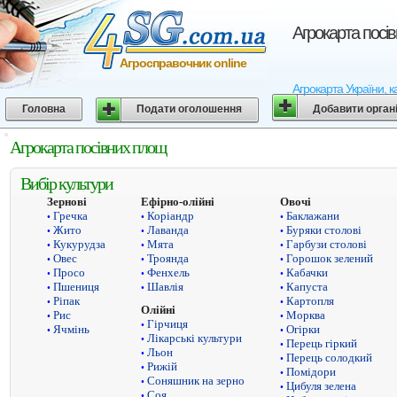
Агрокарта посі
Агросправочник online
Агрокарта України, к
Головна
Подати оголошення
Добавити орган
Агрокарта посівних площ
Вибір культури
Зернові
Ефірно-олійні
Овочі
Гречка
Коріандр
Баклажани
•
•
•
Жито
Лаванда
Буряки столові
•
•
•
Кукурудза
Мята
Гарбузи столові
•
•
•
Овес
Троянда
Горошок зелений
•
•
•
Просо
Фенхель
Кабачки
•
•
•
Пшениця
Шавлія
Капуста
•
•
•
Ріпак
Картопля
•
•
Олійні
Рис
Морква
•
•
Гірчиця
•
Ячмінь
Огірки
•
•
Лікарські культури
•
Перець гіркий
•
Льон
•
Перець солодкий
•
Рижій
•
Помідори
•
Соняшник на зерно
•
Цибуля зелена
•
Соя
•