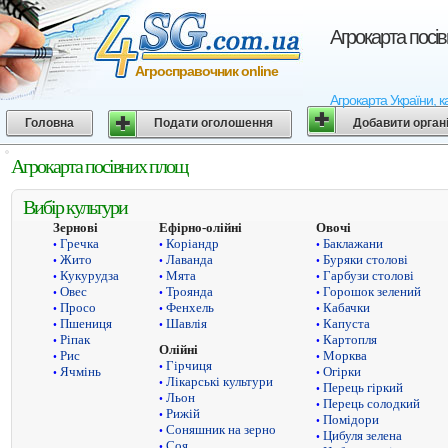
Агрокарта посі
Агросправочник online
Агрокарта України, к
Головна
Подати оголошення
Добавити орган
Агрокарта посівних площ
Вибір культури
Зернові
Ефірно-олійні
Овочі
Гречка
Коріандр
Баклажани
•
•
•
Жито
Лаванда
Буряки столові
•
•
•
Кукурудза
Мята
Гарбузи столові
•
•
•
Овес
Троянда
Горошок зелений
•
•
•
Просо
Фенхель
Кабачки
•
•
•
Пшениця
Шавлія
Капуста
•
•
•
Ріпак
Картопля
•
•
Олійні
Рис
Морква
•
•
Гірчиця
•
Ячмінь
Огірки
•
•
Лікарські культури
•
Перець гіркий
•
Льон
•
Перець солодкий
•
Рижій
•
Помідори
•
Соняшник на зерно
•
Цибуля зелена
•
Соя
•