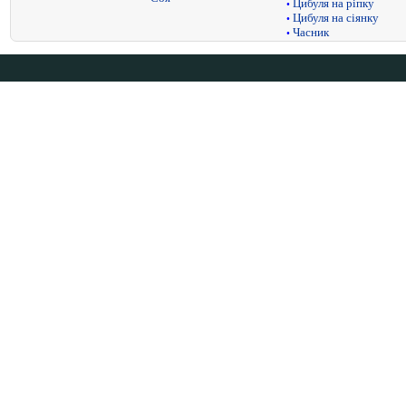
Цибуля на ріпку
•
Цибуля на сіянку
•
Часник
•