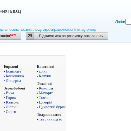
вних площ
Логін:
арта посівів, посівні площі, агросправочник online, agromap
new
ізацію
Підписатися на розсилку оголошень
Кормові
Баштанні
Еспарцет
Дині
•
•
Конюшина
Кавуни
•
•
Люцерна
•
Технічні
Конопля
Зернобобові
•
Вика
Махорка
•
•
Горох
Тютюн
•
•
Квасоля
Цикорій
•
•
Люпин
Цукровий буряк
•
•
Сорго
•
Тваринництво
Тваринництво
•