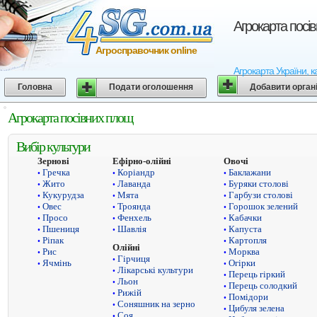
Агрокарта посі
Агросправочник online
Агрокарта України, к
Головна
Подати оголошення
Добавити орган
Агрокарта посівних площ
Вибір культури
Зернові
Ефірно-олійні
Овочі
Гречка
Коріандр
Баклажани
•
•
•
Жито
Лаванда
Буряки столові
•
•
•
Кукурудза
Мята
Гарбузи столові
•
•
•
Овес
Троянда
Горошок зелений
•
•
•
Просо
Фенхель
Кабачки
•
•
•
Пшениця
Шавлія
Капуста
•
•
•
Ріпак
Картопля
•
•
Олійні
Рис
Морква
•
•
Гірчиця
•
Ячмінь
Огірки
•
•
Лікарські культури
•
Перець гіркий
•
Льон
•
Перець солодкий
•
Рижій
•
Помідори
•
Соняшник на зерно
•
Цибуля зелена
•
Соя
•