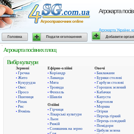
Агрокарта посі
Агросправочник online
Агрокарта України, к
Головна
Подати оголошення
Добавити орган
Агрокарта посівних площ
Вибір культури
Зернові
Ефірно-олійні
Овочі
Гречка
Коріандр
Баклажани
•
•
•
Жито
Лаванда
Буряки столові
•
•
•
Кукурудза
Мята
Гарбузи столові
•
•
•
Овес
Троянда
Горошок зелений
•
•
•
Просо
Фенхель
Кабачки
•
•
•
Пшениця
Шавлія
Капуста
•
•
•
Ріпак
Картопля
•
•
Олійні
Рис
Морква
•
•
Гірчиця
•
Ячмінь
Огірки
•
•
Лікарські культури
•
Перець гіркий
•
Льон
•
Перець солодкий
•
Рижій
•
Помідори
•
Соняшник на зерно
•
Цибуля зелена
•
Соя
•