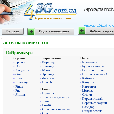
Агрокарта посі
Агросправочник online
Агрокарта України, к
Головна
Подати оголошення
Добавити орган
Агрокарта посівних площ
Вибір культури
Зернові
Ефірно-олійні
Овочі
Гречка
Коріандр
Баклажани
•
•
•
Жито
Лаванда
Буряки столові
•
•
•
Кукурудза
Мята
Гарбузи столові
•
•
•
Овес
Троянда
Горошок зелений
•
•
•
Просо
Фенхель
Кабачки
•
•
•
Пшениця
Шавлія
Капуста
•
•
•
Ріпак
Картопля
•
•
Олійні
Рис
Морква
•
•
Гірчиця
•
Ячмінь
Огірки
•
•
Лікарські культури
•
Перець гіркий
•
Льон
•
Перець солодкий
•
Рижій
•
Помідори
•
Соняшник на зерно
•
Цибуля зелена
•
Соя
•