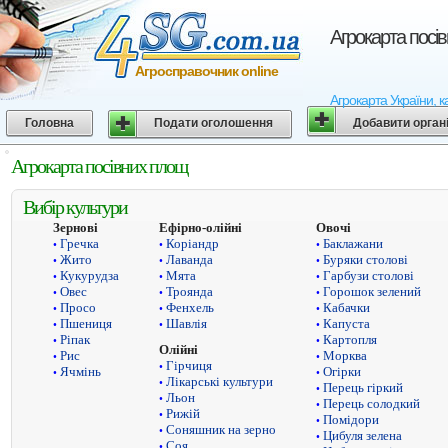
Агрокарта посі
Агросправочник online
Агрокарта України, к
Головна
Подати оголошення
Добавити орган
Агрокарта посівних площ
Вибір культури
Зернові
Ефірно-олійні
Овочі
Гречка
Коріандр
Баклажани
•
•
•
Жито
Лаванда
Буряки столові
•
•
•
Кукурудза
Мята
Гарбузи столові
•
•
•
Овес
Троянда
Горошок зелений
•
•
•
Просо
Фенхель
Кабачки
•
•
•
Пшениця
Шавлія
Капуста
•
•
•
Ріпак
Картопля
•
•
Олійні
Рис
Морква
•
•
Гірчиця
•
Ячмінь
Огірки
•
•
Лікарські культури
•
Перець гіркий
•
Льон
•
Перець солодкий
•
Рижій
•
Помідори
•
Соняшник на зерно
•
Цибуля зелена
•
Соя
•