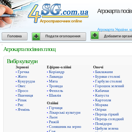
Агрокарта посі
Агросправочник online
Агрокарта України, к
Головна
Подати оголошення
Добавити орган
Агрокарта посівних площ
Вибір культури
Зернові
Ефірно-олійні
Овочі
Гречка
Коріандр
Баклажани
•
•
•
Жито
Лаванда
Буряки столові
•
•
•
Кукурудза
Мята
Гарбузи столові
•
•
•
Овес
Троянда
Горошок зелений
•
•
•
Просо
Фенхель
Кабачки
•
•
•
Пшениця
Шавлія
Капуста
•
•
•
Ріпак
Картопля
•
•
Олійні
Рис
Морква
•
•
Гірчиця
•
Ячмінь
Огірки
•
•
Лікарські культури
•
Перець гіркий
•
Льон
•
Перець солодкий
•
Рижій
•
Помідори
•
Соняшник на зерно
•
Цибуля зелена
•
Соя
•