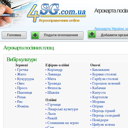
Агрокарта посі
Агросправочник online
Агрокарта України, к
Головна
Подати оголошення
Добавити орган
Агрокарта посівних площ
Вибір культури
Зернові
Ефірно-олійні
Овочі
Гречка
Коріандр
Баклажани
•
•
•
Жито
Лаванда
Буряки столові
•
•
•
Кукурудза
Мята
Гарбузи столові
•
•
•
Овес
Троянда
Горошок зелений
•
•
•
Просо
Фенхель
Кабачки
•
•
•
Пшениця
Шавлія
Капуста
•
•
•
Ріпак
Картопля
•
•
Олійні
Рис
Морква
•
•
Гірчиця
•
Ячмінь
Огірки
•
•
Лікарські культури
•
Перець гіркий
•
Льон
•
Перець солодкий
•
Рижій
•
Помідори
•
Соняшник на зерно
•
Цибуля зелена
•
Соя
•