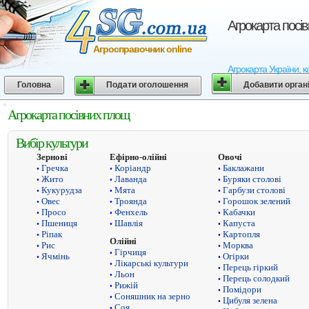
Агрокарта посі
Агросправочник online
Агрокарта України, к
Головна
Подати оголошення
Добавити орган
Агрокарта посівних площ
Вибір культури
Зернові
Ефірно-олійні
Овочі
Гречка
Коріандр
Баклажани
•
•
•
Жито
Лаванда
Буряки столові
•
•
•
Кукурудза
Мята
Гарбузи столові
•
•
•
Овес
Троянда
Горошок зелений
•
•
•
Просо
Фенхель
Кабачки
•
•
•
Пшениця
Шавлія
Капуста
•
•
•
Ріпак
Картопля
•
•
Олійні
Рис
Морква
•
•
Гірчиця
•
Ячмінь
Огірки
•
•
Лікарські культури
•
Перець гіркий
•
Льон
•
Перець солодкий
•
Рижій
•
Помідори
•
Соняшник на зерно
•
Цибуля зелена
•
Соя
•