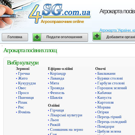
Агрокарта посі
Агросправочник online
Агрокарта України, к
Головна
Подати оголошення
Добавити орган
Агрокарта посівних площ
Вибір культури
Зернові
Ефірно-олійні
Овочі
Гречка
Коріандр
Баклажани
•
•
•
Жито
Лаванда
Буряки столові
•
•
•
Кукурудза
Мята
Гарбузи столові
•
•
•
Овес
Троянда
Горошок зелений
•
•
•
Просо
Фенхель
Кабачки
•
•
•
Пшениця
Шавлія
Капуста
•
•
•
Ріпак
Картопля
•
•
Олійні
Рис
Морква
•
•
Гірчиця
•
Ячмінь
Огірки
•
•
Лікарські культури
•
Перець гіркий
•
Льон
•
Перець солодкий
•
Рижій
•
Помідори
•
Соняшник на зерно
•
Цибуля зелена
•
Соя
•