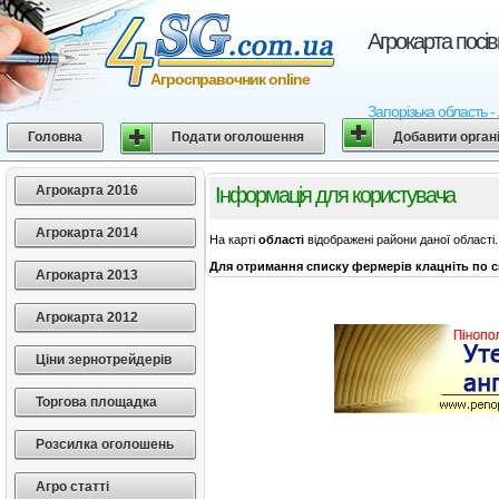
Агрокарта посів
Агросправочник online
Запорізька область -
Головна
Подати оголошення
Добавити орган
Агрокарта 2016
Інформація для користувача
Агрокарта 2014
На карті
області
відображені райони даної області.
Для отримання списку фермерів клацніть по с
Агрокарта 2013
Агрокарта 2012
Ціни зернотрейдерів
Торгова площадка
Розсилка оголошень
Агро статті