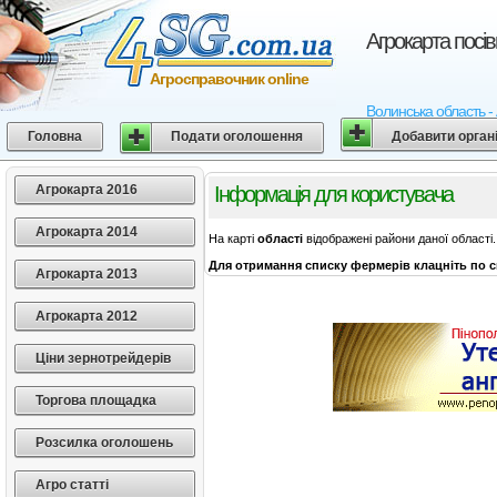
Агрокарта посі
Агросправочник online
Волинська область - 
Головна
Подати оголошення
Добавити орган
Агрокарта 2016
Інформація для користувача
Агрокарта 2014
На карті
області
відображені райони даної області.
Для отримання списку фермерів клацніть по с
Агрокарта 2013
Агрокарта 2012
Ціни зернотрейдерів
Торгова площадка
Розсилка оголошень
Агро статті