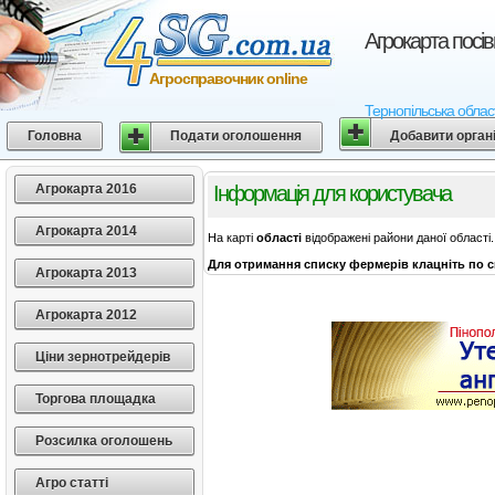
Агрокарта посі
Агросправочник online
Тернопільська област
Головна
Подати оголошення
Добавити орган
Агрокарта 2016
Інформація для користувача
Агрокарта 2014
На карті
області
відображені райони даної області.
Для отримання списку фермерів клацніть по с
Агрокарта 2013
Агрокарта 2012
Ціни зернотрейдерів
Торгова площадка
Розсилка оголошень
Агро статті