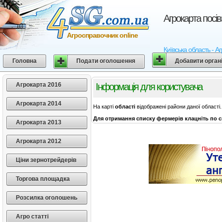
Агрокарта посі
Агросправочник online
Київська область - Аг
Головна
Подати оголошення
Добавити орган
Агрокарта 2016
Інформація для користувача
Агрокарта 2014
На карті
області
відображені райони даної області.
Для отримання списку фермерів клацніть по с
Агрокарта 2013
Агрокарта 2012
Ціни зернотрейдерів
Торгова площадка
Розсилка оголошень
Агро статті