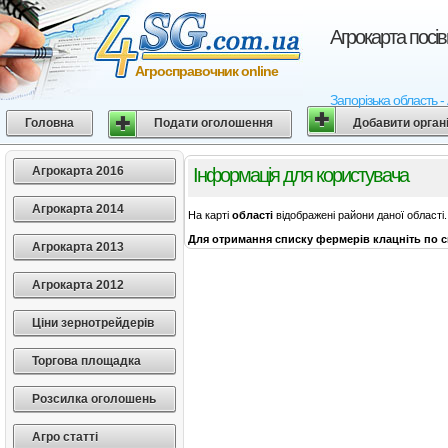
Агрокарта посів
Агросправочник online
Запорізька область -
Головна
Подати оголошення
Добавити орган
Агрокарта 2016
Інформація для користувача
Агрокарта 2014
На карті
області
відображені райони даної області.
Для отримання списку фермерів клацніть по с
Агрокарта 2013
Агрокарта 2012
Ціни зернотрейдерів
Торгова площадка
Розсилка оголошень
Агро статті