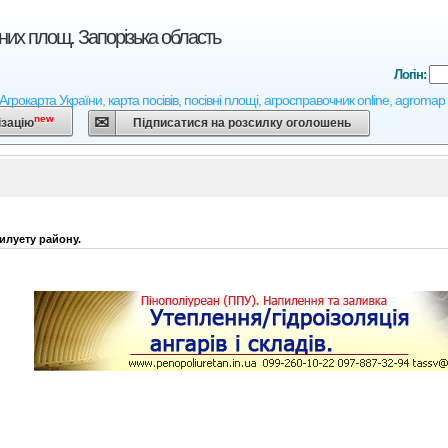
них площ. Запорізька область
Логін:
 Агрокарта України, карта посівів, посівні площі, агросправочник online, agromap
new
ізацію
Підписатися на розсилку оголошень
илуету району.