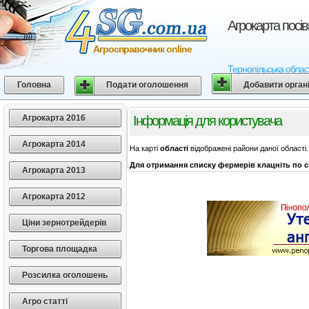
Агрокарта посі
Агросправочник online
Тернопільська област
Головна
Подати оголошення
Добавити орган
Агрокарта 2016
Інформація для користувача
Агрокарта 2014
На карті
області
відображені райони даної області.
Для отримання списку фермерів клацніть по с
Агрокарта 2013
Агрокарта 2012
Ціни зернотрейдерів
Торгова площадка
Розсилка оголошень
Агро статті