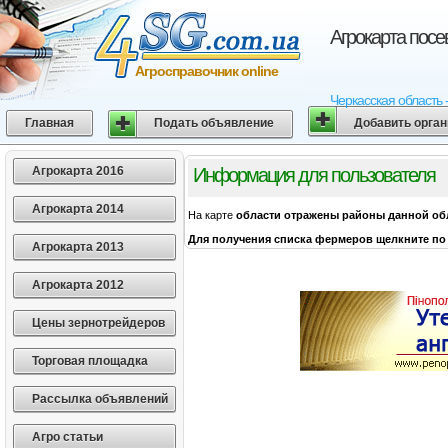
Агрокарта посе
Агросправочник online
Черкасская область 
Главная
Подать объявление
Добавить орга
Агрокарта 2016
Информация для пользователя
Агрокарта 2014
На карте
области
отражены районы данной об
Для получения списка фермеров щелкните по 
Агрокарта 2013
Агрокарта 2012
Цены зернотрейдеров
Торговая площадка
Рассылка объявлений
Агро статьи