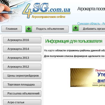
Агрокарта пос
Агросправочник online
Сумская область - А
Главная
Подать объявление
Добавить орга
Агрокарта 2016
Информация для пользователя
Агрокарта 2014
На карте
области
отражены районы данной об
Для получения списка фермеров щелкните по 
Агрокарта 2013
Агрокарта 2012
Цены зернотрейдеров
Торговая площадка
Рассылка объявлений
Агро статьи