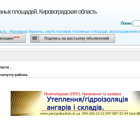
вных площадей. Кировоградская область
Логин:
сть - Агрокарта Украины, карта посевов, посевные площади, агросправочник o
new
низацию
Подпись на рассылку объявлений
ласти
.
силуэту района.