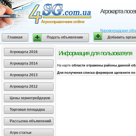
Агрокарта посе
Агросправочник online
Кировоградская обла
Главная
Подать объявление
Добавить орга
Агрокарта 2016
Информация для пользователя
Агрокарта 2014
На карте
области
отражены районы данной об
Для получения списка фермеров щелкните по 
Агрокарта 2013
Агрокарта 2012
Цены зернотрейдеров
Торговая площадка
Рассылка объявлений
Агро статьи