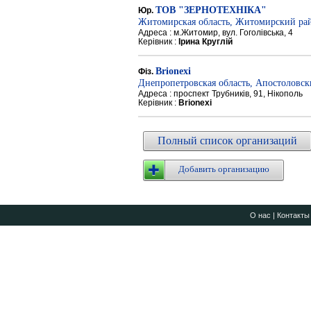
ТОВ "ЗЕРНОТЕХНІКА"
Юр.
Житомирская область, Житомирский ра
Адреса : м.Житомир, вул. Гоголівська, 4
Керівник :
Ірина Круглій
Brionexi
Фіз.
Днепропетровская область, Апостоловс
Адреса : проспект Трубників, 91, Нікополь
Керівник :
Brionexi
Полный список организаций
Добавить организацию
О нас
|
Контакты