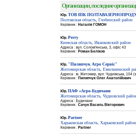
Организации, последние организации
ТОВ ІПК ПОЛТАВАЗЕРНОПРОД
Юр.
Полтавская область, Глобинский район
Керівник :
Наталія ГОМОН
Perry
Юр.
Киевская область, Иванковский район
Адреса : вул. Солом'янська, 3, офіс 43
Керівник :
Роман Беліков
"Пилипчук Агро Сервіс"
Юр.
Житомирская область, Емильчинский р
Адреса : м. Житомир, вул. Чуднівська, 104 
Керівник :
Пилипчук Олег Анатолійович
ПАФ «Агро-Будичани
Юр.
Житомирская область, Чудновский райо
Адреса : Будичани
Керівник :
Сачук Василь Вікторович
Partner
Юр.
Харьковская область, Харьковский район
Керівник :
Partner