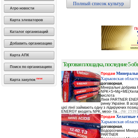
Полный список культур
Агро новости
Карта элеваторов
Каталог организаций
Добавить организацию
Карта АПК
Торговая площадка, последние 5 объ
Поиск по организациях
Минеральн
Продам
Харьковская област
new
Карта закупок
договорная
,
Мінеральні добрив
NPK+S+Mg+ME(Хела
кислота
Лінія PARTNER ENERG
ринку України. В а
цієї лінії займають одну з лідируючих поз
ENERGY входять NPK, мезо- та...
(№: 1539
Хелатные 
Продам
Харьковская област
договорная
,
Водорозчинні Мiнер
PARTNER