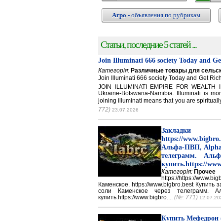
Агро
- объявления по рубрикам
Статьи, последние 5 статей ...
Join Illuminati 666 society Today and G
Категорія:
Различные товары для сельск
Join Illuminati 666 society Today and Get 
JOIN ILLUMINATI EMPIRE FOR WEALTH IN
Ukraine-Botswana-Namibia. Illuminati is mor
joining illuminati means that you are spirituall
772)
23.07.2026
Закладки 
https://www.big
Альфа-ПВП, Alpha
телеграмм. Аль
купить.https://www
Категорія:
Прочее
https://https://ww
Каменское. https://www.bigbro.best Купить
соли Каменское через телеграмм. 
купить.https://www.bigbro....
(№: 771)
12.07.20
Купить Мефедрон