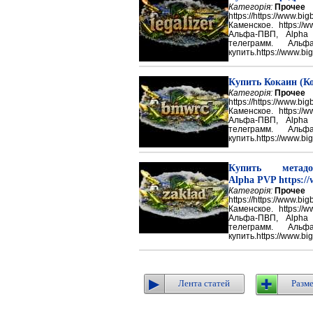
Категорія:
Прочее
https://https://ww
Каменское. https://w
Альфа-ПВП, Alpha
телеграмм. Аль
купить.https://www.big
Купить Кокаин (Ко
Категорія:
Прочее
https://https://ww
Каменское. https://w
Альфа-ПВП, Alpha
телеграмм. Аль
купить.https://www.big
Купить метадон
Alpha PVP https://
Категорія:
Прочее
https://https://ww
Каменское. https://w
Альфа-ПВП, Alpha
телеграмм. Аль
купить.https://www.big
Лента статей
Разме