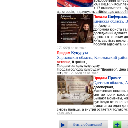
Водорозчинні Мiнер
PARTNER / - Компле
+ 17 амінокислот + 
від стресів, підвищують стійкість до хвороб і
Информаци
Продам
Киевская область, 
грн/услуга,
Допомога юриста та к
досвідчений адвокат 
адвокат з великим до
Київ, вартість послуг
послуги адвоката Киї
171669)
08.08.2026
Кукуруза
Продам
Харьковская область, Коломакский район
активно
,
8
грн/шт.,
Продам солодку кукурудзу
Продам солодку кукурудзу "Драйвер". Ціна 8
шт
(№: 171668)
07.08.2026
Прочее
Продам
Одесская область, 
договорная
,
Магическая помощь в
снятие порчи, раскл
Бывают моменты, когд
рук. Когда отношени
рушатся за один день
сквозь пальцы, а внутри остается только ус
07.08.2026
Лента объявлений