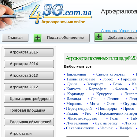
Агрокарта пос
Агросправочник online
Агрокарта Украины, 
Главная
Подать объявление
Добавить орга
Агрокарта 2016
Агрокарта посевных площадей 20
Агрокарта 2014
Выбор культуры
Баклажаны
Свекла столовая
•
•
•
Агрокарта 2013
Тыквы столовые
Горох
Горошек 
•
•
•
Дыни
Эспарцет
Рожь
Ка
•
•
•
•
Агрокарта 2012
Капуста
Картофель
Фасоль
•
•
•
•
Кориандр
Кукуруза
Лекарс
•
•
•
Лаванда
Лен
Люпин
Люц
Цены зернотрейдеров
•
•
•
•
Морковь
Мята
Овес
Огурцы
•
•
•
•
Перец сладкий
Помидоры
Просо
•
•
•
Торговая площадка
Рыжик
Рис
Подсолнечник на зер
•
•
•
Животноводство
Роза
Таб
•
•
•
Рассылка объявлений
Лук зеленый
Лук на репку
Лук на
•
•
•
Сахарная свекла
Чеснок
Шалфей
•
•
•
Агро статьи