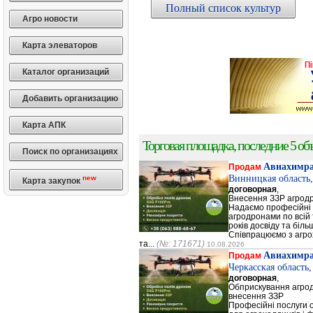
Полный список культур
Агро новости
Карта элеваторов
Каталог организаций
Добавить организацию
Карта АПК
Торговая площадка, последние 5 объ
Поиск по организациях
Авиахимр
Продам
Винницкая область
new
Карта закупок
договорная
,
Внесення ЗЗР агрод
Надаємо професійні п
агродронами по всій 
років досвіду та біль
Співпрацюємо з агр
та...
(№: 171671)
10.08.2026
Авиахимр
Продам
Черкасская область
договорная
,
Обприскування агрод
внесення ЗЗР
Професійні послуги 