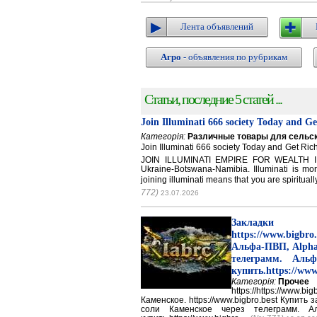
Лента объявлений
Агро
- объявления по рубрикам
Статьи, последние 5 статей ...
Join Illuminati 666 society Today and G
Категорія:
Различные товары для сельск
Join Illuminati 666 society Today and Get 
JOIN ILLUMINATI EMPIRE FOR WEALTH IN
Ukraine-Botswana-Namibia. Illuminati is mor
joining illuminati means that you are spirituall
772)
23.07.2026
Закладки 
https://www.big
Альфа-ПВП, Alpha
телеграмм. Аль
купить.https://www
Категорія:
Прочее
https://https://ww
Каменское. https://www.bigbro.best Купить
соли Каменское через телеграмм. 