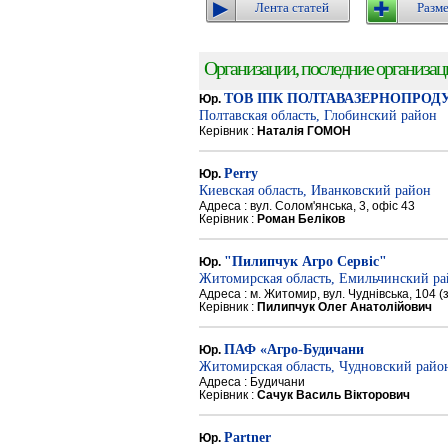
Лента статей
Разме
Организации, последние организации
ТОВ ІПК ПОЛТАВАЗЕРНОПРОД
Юр.
Полтавская область, Глобинский район
Керівник :
Наталія ГОМОН
Perry
Юр.
Киевская область, Иванковский район
Адреса : вул. Солом'янська, 3, офіс 43
Керівник :
Роман Беліков
"Пилипчук Агро Сервіс"
Юр.
Житомирская область, Емильчинский р
Адреса : м. Житомир, вул. Чуднівська, 104 
Керівник :
Пилипчук Олег Анатолійович
ПАФ «Агро-Будичани
Юр.
Житомирская область, Чудновский райо
Адреса : Будичани
Керівник :
Сачук Василь Вікторович
Partner
Юр.