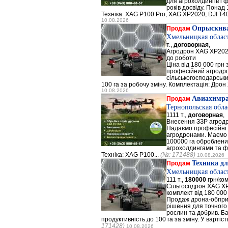
для агрохолдингів і 
років досвіду. Понад
Техніка: XAG P100 Pro, XAG XP2020, DJI T40,
10.08.2026
Опрыскив
Продам
Хмельницкая облас
т.,
договорная
,
Агродрон XAG XP202
до роботи
Ціна від 180 000 грн
професійний агродр
сільськогосподарськи
100 га за робочу зміну. Комплектація: Дрон
10.08.2026
Авиахимр
Продам
Тернопольская обла
1111 т.,
договорная
,
Внесення ЗЗР агрод
Надаємо професійні 
агродронами. Маємо 5
100000 га оброблен
агрохолдингами та 
Техніка: XAG P100...
(№: 171488)
10.08.2026
Техника дл
Продам
Хмельницкая облас
111 т.,
180000
грн/ком
Сільгоспдрон XAG X
комплект від 180 000
Продаж дрона-обпри
рішення для точного
рослин та добрив. Ба
продуктивність до 100 га за зміну. У вартіст
171428)
10.08.2026