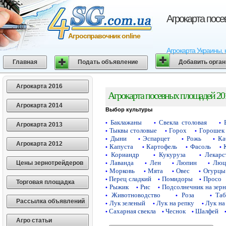
Агрокарта пос
Агросправочник online
Агрокарта Украины, 
Главная
Подать объявление
Добавить орга
Агрокарта 2016
Агрокарта посевных площадей 20
Агрокарта 2014
Выбор культуры
Баклажаны
Свекла столовая
•
•
•
Агрокарта 2013
Тыквы столовые
Горох
Горошек 
•
•
•
Дыни
Эспарцет
Рожь
Ка
•
•
•
•
Агрокарта 2012
Капуста
Картофель
Фасоль
•
•
•
•
Кориандр
Кукуруза
Лекарс
•
•
•
Лаванда
Лен
Люпин
Люц
Цены зернотрейдеров
•
•
•
•
Морковь
Мята
Овес
Огурцы
•
•
•
•
Перец сладкий
Помидоры
Просо
•
•
•
Торговая площадка
Рыжик
Рис
Подсолнечник на зер
•
•
•
Животноводство
Роза
Таб
•
•
•
Рассылка объявлений
Лук зеленый
Лук на репку
Лук на
•
•
•
Сахарная свекла
Чеснок
Шалфей
•
•
•
Агро статьи