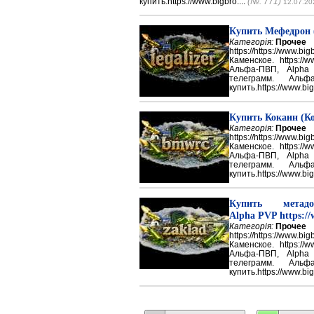
купить.https://www.bigbro....
(№: 771)
12.07.20
Купить Мефедрон
Категорія:
Прочее
https://https://ww
Каменское. https://w
Альфа-ПВП, Alpha
телеграмм. Аль
купить.https://www.big
Купить Кокаин (Ко
Категорія:
Прочее
https://https://ww
Каменское. https://w
Альфа-ПВП, Alpha
телеграмм. Аль
купить.https://www.big
Купить метадон
Alpha PVP https://
Категорія:
Прочее
https://https://ww
Каменское. https://w
Альфа-ПВП, Alpha
телеграмм. Аль
купить.https://www.big